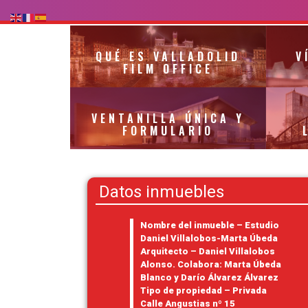
QUÉ ES VALLADOLID
V
FILM OFFICE
VENTANILLA ÚNICA Y
FORMULARIO
Datos inmuebles
Nombre del inmueble – Estudio
Daniel Villalobos-Marta Úbeda
Arquitecto – Daniel Villalobos
Alonso. Colabora: Marta Úbeda
Blanco y Darío Álvarez Álvarez
Tipo de propiedad – Privada
Calle Angustias nº 15