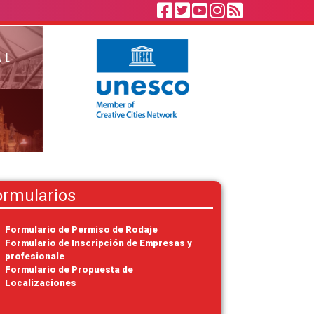
AL
ormularios
Formulario de Permiso de Rodaje
Formulario de Inscripción de Empresas y
profesionale
Formulario de Propuesta de
Localizaciones