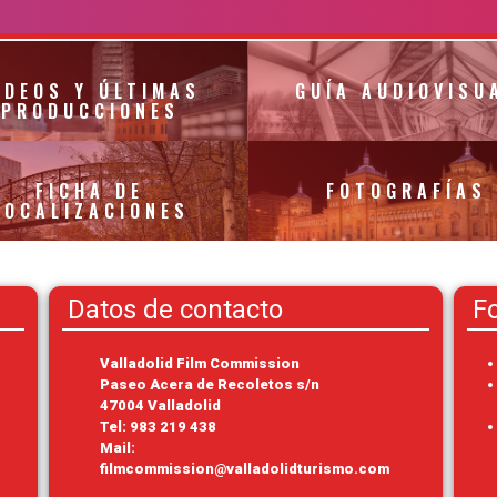
ÍDEOS Y ÚLTIMAS
GUÍA AUDIOVISU
PRODUCCIONES
FICHA DE
FOTOGRAFÍAS
LOCALIZACIONES
Datos de contacto
F
Valladolid Film Commission
Paseo Acera de Recoletos s/n
47004 Valladolid
Tel:
983 219 438
Mail:
filmcommission@valladolidturismo.com