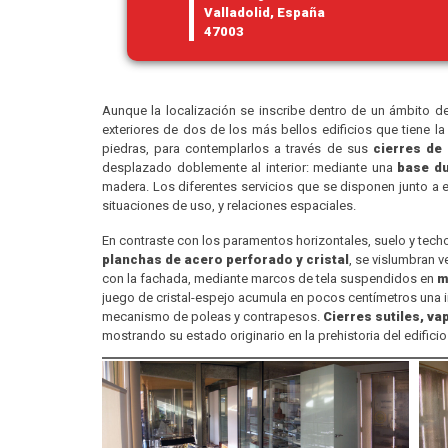
Valladolid, España
47003
Aunque la localización se inscribe dentro de un ámbito d
exteriores de dos de los más bellos edificios que tiene la
piedras, para contemplarlos a través de sus
cierres de 
desplazado doblemente al interior: mediante una
base du
madera. Los diferentes servicios que se disponen junto a 
situaciones de uso, y relaciones espaciales.
En contraste con los paramentos horizontales, suelo y techo, 
planchas de acero perforado y cristal
, se vislumbran v
con la fachada, mediante marcos de tela suspendidos en
m
juego de cristal-espejo acumula en pocos centímetros una i
mecanismo de poleas y contrapesos.
Cierres sutiles, va
mostrando su estado originario en la prehistoria del edificio