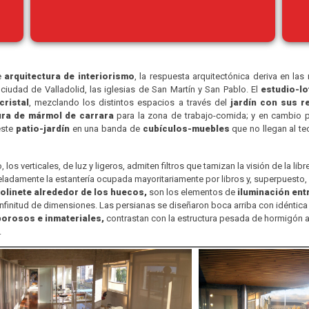
e
arquitectura de interiorismo
, la respuesta arquitectónica deriva en las
 ciudad de Valladolid, las iglesias de San Martín y San Pablo. El
estudio-lo
cristal
, mezclando los distintos espacios a través del
jardín con sus r
ra de mármol de carrara
para la zona de trabajo-comida; y en cambio p
este
patio-jardín
en una banda de
cubículos-muebles
que no llegan al te
los verticales, de luz y ligeros, admiten filtros que tamizan la visión de la lib
eladamente la estantería ocupada mayoritariamente por libros y, superpuesto, el
olinete alrededor de los huecos,
son los elementos de
iluminación entr
nfinitud de dimensiones. Las persianas se diseñaron boca arriba con idéntic
porosos e inmateriales,
contrastan con la estructura pesada de hormigón a
.