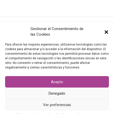
Gestionar el Consentimiento de
las Cookies
Para ofrecer las mejores experiencias, utilizamos tecnologías como las
cookies para almacenar y/o acceder a la información del dispositivo. El
consentimiento de estas tecnologías nos permitirá procesar datos como
el comportamiento de navegación o las identificaciones únicas en este
info@valladolidcityoffilm.com
|
Newsletter
sitio. No consentir o retirar el consentimiento, puede afectar
©
2026
VALLADOLID CITY OF FILM
negativamente a ciertas características y funciones.
Todos los derechos reservados
|
Política de privacidad
|
Aviso
legal
Acepto
Denegado
Ver preferencias