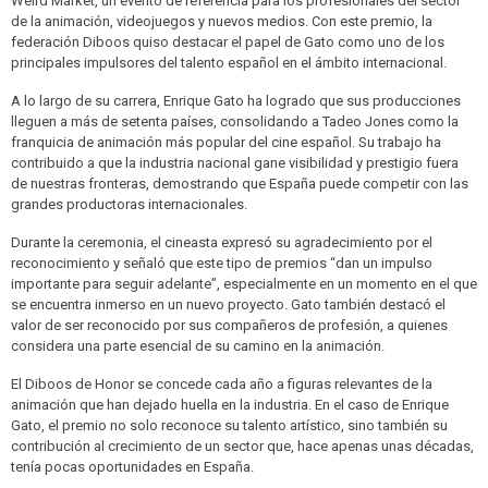
Weird Market, un evento de referencia para los profesionales del sector
de la animación, videojuegos y nuevos medios. Con este premio, la
federación Diboos quiso destacar el papel de Gato como uno de los
principales impulsores del talento español en el ámbito internacional.
A lo largo de su carrera, Enrique Gato ha logrado que sus producciones
lleguen a más de setenta países, consolidando a Tadeo Jones como la
franquicia de animación más popular del cine español. Su trabajo ha
contribuido a que la industria nacional gane visibilidad y prestigio fuera
de nuestras fronteras, demostrando que España puede competir con las
grandes productoras internacionales.
Durante la ceremonia, el cineasta expresó su agradecimiento por el
reconocimiento y señaló que este tipo de premios “dan un impulso
importante para seguir adelante”, especialmente en un momento en el que
se encuentra inmerso en un nuevo proyecto. Gato también destacó el
valor de ser reconocido por sus compañeros de profesión, a quienes
considera una parte esencial de su camino en la animación.
El Diboos de Honor se concede cada año a figuras relevantes de la
animación que han dejado huella en la industria. En el caso de Enrique
Gato, el premio no solo reconoce su talento artístico, sino también su
contribución al crecimiento de un sector que, hace apenas unas décadas,
tenía pocas oportunidades en España.