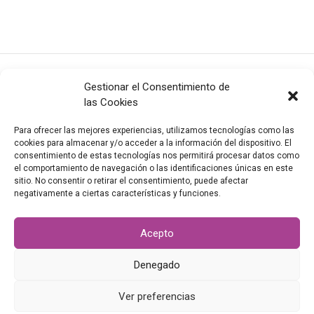
Gestionar el Consentimiento de
las Cookies
Para ofrecer las mejores experiencias, utilizamos tecnologías como las
cookies para almacenar y/o acceder a la información del dispositivo. El
consentimiento de estas tecnologías nos permitirá procesar datos como
el comportamiento de navegación o las identificaciones únicas en este
info@valladolidcityoffilm.com
|
Newsletter
sitio. No consentir o retirar el consentimiento, puede afectar
©
2026
VALLADOLID CITY OF FILM
negativamente a ciertas características y funciones.
Todos los derechos reservados
|
Política de privacidad
|
Aviso
legal
Acepto
Denegado
Ver preferencias