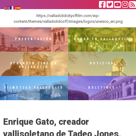
https://valladolidcityoffilm.com/wp-
content/themes/valladolidcoff/images/logos/unesco_en.png
PRESENTACIÓN
RODAR EN VALLADOLID
APRENDER CINE EN
NOTICIAS
VALLADOLID
FILMOTECA VALLADOLID
BOLETINES
Enrique Gato, creador
vallisoletano de Tadeo Jones,