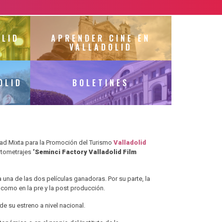
OLID
APRENDER CINE EN
VALLADOLID
OLID
BOLETINES
edad Mixta para la Promoción del Turismo
Valladolid
rtometrajes
‘Seminci Factory Valladolid Film
una de las dos películas ganadoras. Por su parte, la
í como en la pre y la post producción.
e su estreno a nivel nacional.