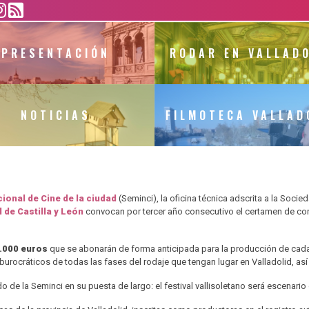
.png
PRESENTACIÓN
RODAR EN VALLAD
NOTICIAS
FILMOTECA VALLAD
ional de Cine de la ciudad
(Seminci), la oficina técnica adscrita a la Soci
 de Castilla y León
convocan por tercer año consecutivo el certamen de co
.000 euros
que se abonarán de forma anticipada para la producción de cada 
 burocráticos de todas las fases del rodaje que tengan lugar en Valladolid, as
e la Seminci en su puesta de largo: el festival vallisoletano será escenario d