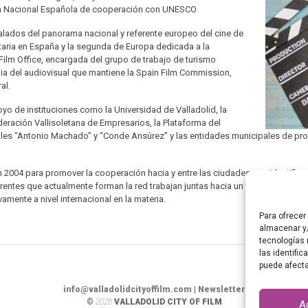
ón Nacional Española de cooperación con UNESCO.
lados del panorama nacional y referente europeo del cine de
sitaria en España y la segunda de Europa dedicada a la
 Film Office, encargada del grupo de trabajo de turismo
ndia del audiovisual que mantiene la Spain Film Commission,
al.
oyo de instituciones como la Universidad de Valladolid, la
eración Vallisoletana de Empresarios, la Plataforma del
nales “Antonio Machado” y “Conde Ansúrez” y las entidades municipales de pro
2004 para promover la cooperación hacia y entre las ciudades que identifique
entes que actualmente forman la red trabajan juntas hacia un objetivo común: p
vamente a nivel internacional en la materia.
Para ofrecer
almacenar y/
tecnologías 
las identific
puede afecta
info@valladolidcityoffilm.com
|
Newsletter
©
2026
VALLADOLID CITY OF FILM
A