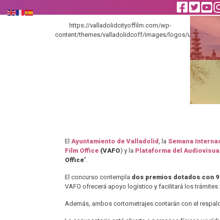
https://valladolidcityoffilm.com/wp-
content/themes/valladolidcoff/images/logos/unesco_en
El
Ayuntamiento de Valladolid
, la
Semana Internac
Film Office
(VAFO
) y la
Plataforma del Audiovisual
Office’
.
El concurso contempla
dos premios dotados con 9
VAFO ofrecerá apoyo logístico y facilitará los trámites
Además, ambos cortometrajes contarán con el respaldo d