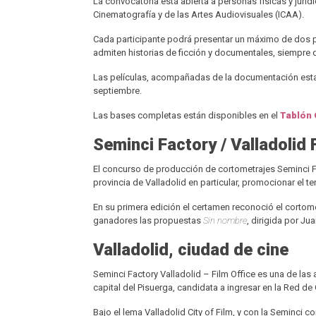
La convocatoria está abierta a personas físicas y jurídi
Cinematografía y de las Artes Audiovisuales (ICAA).
Cada participante podrá presentar un máximo de dos pr
admiten historias de ficción y documentales, siempre q
Las películas, acompañadas de la documentación establ
septiembre.
Las bases completas están disponibles en el
Tablón 
Seminci Factory / Valladolid 
El concurso de producción de cortometrajes Seminci Fact
provincia de Valladolid en particular, promocionar el 
En su primera edición el certamen reconoció el cortom
ganadores las propuestas
Sin nombre
, dirigida por Ju
Valladolid, ciudad de cine
Seminci Factory Valladolid – Film Office es una de las
capital del Pisuerga, candidata a ingresar en la Red d
Bajo el lema Valladolid City of Film, y con la Seminci 