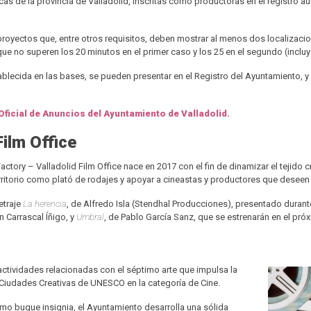
cas de la provincia de Valladolid, inscritas como productoras en el registro au
oyectos que, entre otros requisitos, deben mostrar al menos dos localizacione
ue no superen los 20 minutos en el primer caso y los 25 en el segundo (inclu
ecida en las bases, se pueden presentar en el Registro del Ayuntamiento, y en
Oficial de Anuncios del Ayuntamiento de Valladolid.
Film Office
ory – Valladolid Film Office nace en 2017 con el fin de dinamizar el tejido cre
territorio como plató de rodajes y apoyar a cineastas y productores que deseen
etraje
La herencia
, de Alfredo Isla (Stendhal Producciones), presentado durant
an Carrascal Íñigo, y
Umbral
, de Pablo García Sanz, que se estrenarán en el próx
 actividades relacionadas con el séptimo arte que impulsa la
e Ciudades Creativas de UNESCO en la categoría de Cine.
como buque insignia, el Ayuntamiento desarrolla una sólida