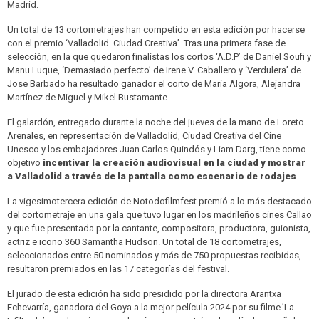
Madrid.
Un total de 13 cortometrajes han competido en esta edición por hacerse
con el premio ‘Valladolid. Ciudad Creativa’. Tras una primera fase de
selección, en la que quedaron finalistas los cortos ‘A.D.P’ de Daniel Soufi y
Manu Luque, ‘Demasiado perfecto’ de Irene V. Caballero y ‘Verdulera’ de
Jose Barbado ha resultado ganador el corto de María Algora, Alejandra
Martínez de Miguel y Mikel Bustamante.
El galardón, entregado durante la noche del jueves de la mano de Loreto
Arenales, en representación de Valladolid, Ciudad Creativa del Cine
Unesco y los embajadores Juan Carlos Quindós y Liam Darg, tiene como
objetivo
incentivar la creación audiovisual en la ciudad y mostrar
a Valladolid a través de la pantalla como escenario de rodajes
.
La vigesimotercera edición de Notodofilmfest premió a lo más destacado
del cortometraje en una gala que tuvo lugar en los madrileños cines Callao
y que fue presentada por la cantante, compositora, productora, guionista,
actriz e icono 360 Samantha Hudson. Un total de 18 cortometrajes,
seleccionados entre 50 nominados y más de 750 propuestas recibidas,
resultaron premiados en las 17 categorías del festival.
El jurado de esta edición ha sido presidido por la directora Arantxa
Echevarría, ganadora del Goya a la mejor película 2024 por su filme ’La