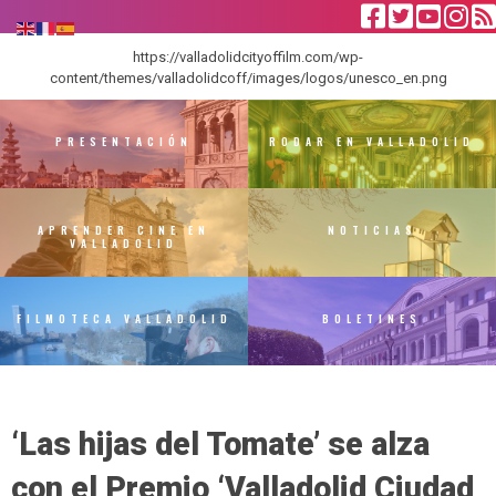
https://valladolidcityoffilm.com/wp-
content/themes/valladolidcoff/images/logos/unesco_en.png
PRESENTACIÓN
RODAR EN VALLADOLID
APRENDER CINE EN
NOTICIAS
VALLADOLID
FILMOTECA VALLADOLID
BOLETINES
‘Las hijas del Tomate’ se alza
con el Premio ‘Valladolid Ciudad