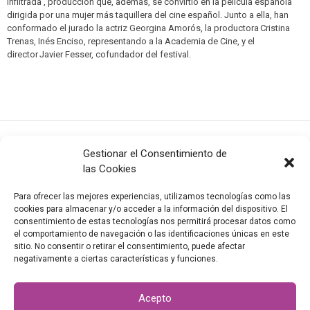
Infiltrada’, producción que, además, se convirtió en la película española
dirigida por una mujer más taquillera del cine español. Junto a ella, han
conformado el jurado la actriz Georgina Amorós, la productora Cristina
Trenas, Inés Enciso, representando a la Academia de Cine, y el
director Javier Fesser, cofundador del festival.
Gestionar el Consentimiento de
las Cookies
Para ofrecer las mejores experiencias, utilizamos tecnologías como las
cookies para almacenar y/o acceder a la información del dispositivo. El
consentimiento de estas tecnologías nos permitirá procesar datos como
el comportamiento de navegación o las identificaciones únicas en este
info@valladolidcityoffilm.com
|
Newsletter
sitio. No consentir o retirar el consentimiento, puede afectar
©
2026
VALLADOLID CITY OF FILM
negativamente a ciertas características y funciones.
Todos los derechos reservados
|
Política de privacidad
|
Aviso
legal
Acepto