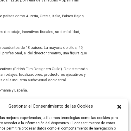
 organizado por Feria de Valladolid y Spain Film
países como Austria, Grecia, Italia, Países Bajos,
 de rodaje, incentivos fiscales, sostenibilidad,
rocedentes de 13 países. La mayoría de ellos, 49,
rofesional, el del director creativo, una figura que
eativos (British Film Designers Guild). De este modo
ar rodajes: localizadores, productores ejecutivos y
 de la industria audiovisual occidental.
lemania y España.
ovisual occidental.
Gestionar el Consentimiento de las Cookies
lemania y España.
 las mejores experiencias, utilizamos tecnologías como las cookies para
o acceder a la información del dispositivo. El consentimiento de estas
nos permitirá procesar datos como el comportamiento de navegación o