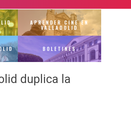
OLID
APRENDER CINE EN
VALLADOLID
OLID
BOLETINES
lid duplica la