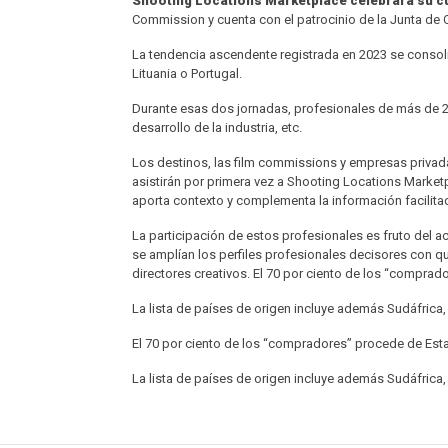
Shooting Locations Marketplace celebrará su cua
Commission y cuenta con el patrocinio de la Junta de C
La tendencia ascendente registrada en 2023 se consolid
Lituania o Portugal.
Durante esas dos jornadas, profesionales de más de 20 p
desarrollo de la industria, etc.
Los destinos, las film commissions y empresas privada
asistirán por primera vez a Shooting Locations Marketpl
aporta contexto y complementa la información facilitad
La participación de estos profesionales es fruto del a
se amplían los perfiles profesionales decisores con qu
directores creativos. El 70 por ciento de los “comprad
La lista de países de origen incluye además Sudáfrica, 
El 70 por ciento de los “compradores” procede de Esta
La lista de países de origen incluye además Sudáfrica, 