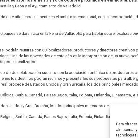
rta edición los días 15 y 16 de octubre próximos en Valladolid
. Está
astilla y León y el Ayuntamiento de Valladolid.
a este año, especialmente en el ámbito internacional, con la incorporación de 
aíses se darán cita en la Feria de Valladolid para hablar sobre localizaciones
s, podrán reunirse con 68 localizadores, productores y directores creativos p
ace. Una de las novedades de este año es la incorporación de un nuevo perfil p
a por el localizador.
cuerdo de colaboración suscrito con la asociación británica de productores cr
ienes los destinos podrán reunirse y presentarles sus propuestas para alberg
ores” procede de Estados Unidos y Gran Bretaña, los dos principales mercados
Bélgica, Serbia, Canadá, Países Bajos, Italia, Polonia, Finlandia, Dinamarca, A
dos Unidos y Gran Bretaña, los dos principales mercados de la industria audi
Bélgica, Serbia, Canadá, Países Bajos, Italia, Polonia, Finlandia, Dinamarca, A
Para ofrecer
almacenar y/
tecnologías 